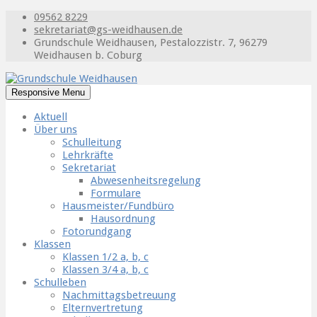
09562 8229
sekretariat@gs-weidhausen.de
Grundschule Weidhausen, Pestalozzistr. 7, 96279
Weidhausen b. Coburg
Responsive Menu
Aktuell
Über uns
Schulleitung
Lehrkräfte
Sekretariat
Abwesenheitsregelung
Formulare
Hausmeister/Fundbüro
Hausordnung
Fotorundgang
Klassen
Klassen 1/2 a, b, c
Klassen 3/4 a, b, c
Schulleben
Nachmittagsbetreuung
Elternvertretung