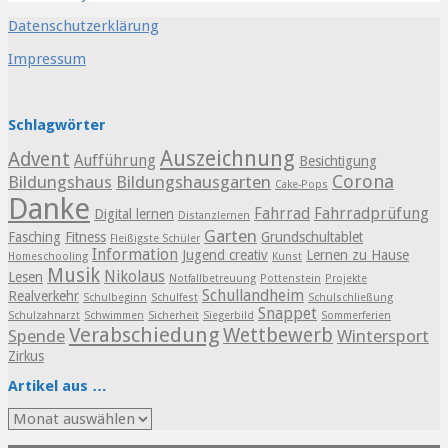
Datenschutzerklärung
Impressum
Schlagwörter
Auszeichnung
Advent
Aufführung
Besichtigung
Corona
Bildungshaus
Bildungshausgarten
Cake-Pops
Danke
Fahrrad
Fahrradprüfung
Digital lernen
Distanzlernen
Garten
Fasching
Fitness
Grundschultablet
Fleißigste Schüler
Information
Jugend creativ
Lernen zu Hause
Homeschooling
Kunst
Musik
Nikolaus
Lesen
Notfallbetreuung
Pottenstein
Projekte
Schullandheim
Realverkehr
Schulbeginn
Schulfest
Schulschließung
Snappet
Schulzahnarzt
Schwimmen
Sicherheit
Siegerbild
Sommerferien
Verabschiedung
Wettbewerb
Spende
Wintersport
Zirkus
Artikel aus …
Artikel
aus