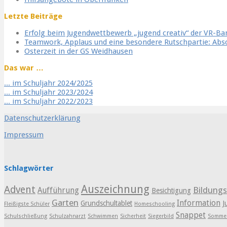
Letzte Beiträge
Erfolg beim Jugendwettbewerb „jugend creativ“ der VR-B
Teamwork, Applaus und eine besondere Rutschpartie: Ab
Osterzeit in der GS Weidhausen
Das war …
... im Schuljahr 2024/2025
... im Schuljahr 2023/2024
... im Schuljahr 2022/2023
Datenschutzerklärung
Impressum
Schlagwörter
Auszeichnung
Advent
Bildung
Aufführung
Besichtigung
Garten
Information
Grundschultablet
J
Fleißigste Schüler
Homeschooling
Snappet
Schulschließung
Schulzahnarzt
Schwimmen
Sicherheit
Siegerbild
Sommer