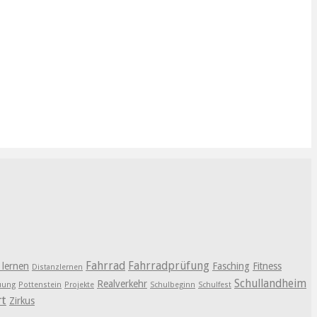
Fahrrad
Fahrradprüfung
l lernen
Fasching
Fitness
Distanzlernen
Schullandheim
Realverkehr
euung
Pottenstein
Projekte
Schulbeginn
Schulfest
rt
Zirkus