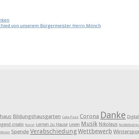
anken
schied von unserem Bürgermeister Herrn Mönch
Danke
Corona
shaus
Bildungshausgarten
Digita
Cake-Pops
Musik
Nikolaus
ugend creativ
Lernen zu Hause
Lesen
Kunst
Notfallbetr
Verabschiedung
Wettbewerb
Spende
Winterspo
ferien