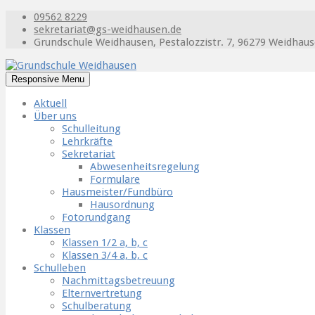
09562 8229
sekretariat@gs-weidhausen.de
Grundschule Weidhausen, Pestalozzistr. 7, 96279 Weidhau
Responsive Menu
Aktuell
Über uns
Schulleitung
Lehrkräfte
Sekretariat
Abwesenheitsregelung
Formulare
Hausmeister/Fundbüro
Hausordnung
Fotorundgang
Klassen
Klassen 1/2 a, b, c
Klassen 3/4 a, b, c
Schulleben
Nachmittagsbetreuung
Elternvertretung
Schulberatung