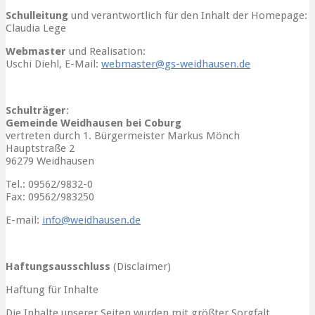
Schulleitung
und verantwortlich für den Inhalt der Homepage:
Claudia Lege
W
ebmaster
und Realisation:
Uschi Diehl, E-Mail:
webmaster@gs-weidhausen.de
Schulträger
:
Gemeinde Weidhausen bei Coburg
vertreten durch 1. Bürgermeister Markus Mönch
Hauptstraße 2
96279 Weidhausen
Tel.: 09562/9832-0
Fax: 09562/983250
E-mail:
info@weidhausen.de
Haftungsausschluss
(Disclaimer)
Haftung für Inhalte
Die Inhalte unserer Seiten wurden mit größter Sorgfalt