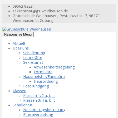
09562 8229
sekretariat@gs-weidhausen.de
Grundschule Weidhausen, Pestalozzistr. 7, 96279
Weidhausen b. Coburg
Responsive Menu
Aktuell
Über uns
Schulleitung
Lehrkräfte
Sekretariat
Abwesenheitsregelung
Formulare
Hausmeister/Fundbüro
Hausordnung
Fotorundgang
Klassen
Klassen 1/2 a, b, c
Klassen 3/4 a, b, c
Schulleben
Nachmittagsbetreuung
Elternvertretung