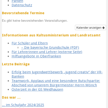
Parken
Datenschutz
Bevorstehende Termine
Es gibt keine bevorstehenden Veranstaltungen.
Kalender anzeigen
Informationen aus Kultusministerium und Landratsamt
Für Schüler und Eltern
– Die bayerische Grundschule (PDF)
Für Lehrerinnen und Lehrer (externe Seite)
Hilfsangebote in Oberfranken
Letzte Beiträge
Erfolg beim Jugendwettbewerb „jugend creativ“ der VR-
Banken
Teamwork, Applaus und eine besondere Rutschpartie:
Abschied von unserem Bürgermeister Herrn Mönch
Osterzeit in der GS Weidhausen
Das war …
... im Schuljahr 2024/2025