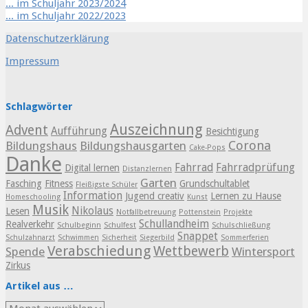
... im Schuljahr 2023/2024
... im Schuljahr 2022/2023
Datenschutzerklärung
Impressum
Schlagwörter
Auszeichnung
Advent
Aufführung
Besichtigung
Corona
Bildungshaus
Bildungshausgarten
Cake-Pops
Danke
Fahrrad
Fahrradprüfung
Digital lernen
Distanzlernen
Garten
Fasching
Fitness
Grundschultablet
Fleißigste Schüler
Information
Jugend creativ
Lernen zu Hause
Homeschooling
Kunst
Musik
Nikolaus
Lesen
Notfallbetreuung
Pottenstein
Projekte
Schullandheim
Realverkehr
Schulbeginn
Schulfest
Schulschließung
Snappet
Schulzahnarzt
Schwimmen
Sicherheit
Siegerbild
Sommerferien
Verabschiedung
Wettbewerb
Spende
Wintersport
Zirkus
Artikel aus …
Artikel