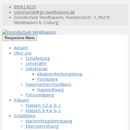
09562 8229
sekretariat@gs-weidhausen.de
Grundschule Weidhausen, Pestalozzistr. 7, 96279
Weidhausen b. Coburg
Responsive Menu
Aktuell
Über uns
Schulleitung
Lehrkräfte
Sekretariat
Abwesenheitsregelung
Formulare
Hausmeister/Fundbüro
Hausordnung
Fotorundgang
Klassen
Klassen 1/2 a, b, c
Klassen 3/4 a, b, c
Schulleben
Nachmittagsbetreuung
Elternvertretung