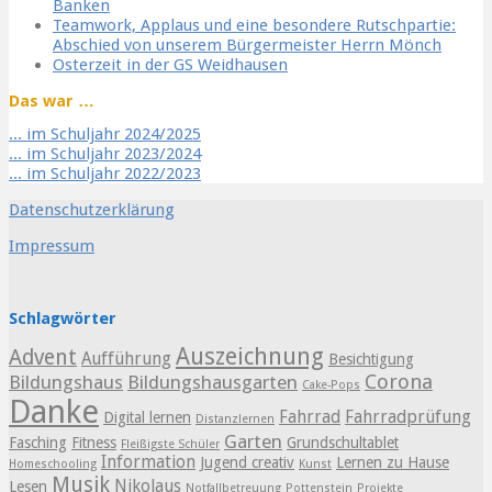
Banken
Teamwork, Applaus und eine besondere Rutschpartie:
Abschied von unserem Bürgermeister Herrn Mönch
Osterzeit in der GS Weidhausen
Das war …
... im Schuljahr 2024/2025
... im Schuljahr 2023/2024
... im Schuljahr 2022/2023
Datenschutzerklärung
Impressum
Schlagwörter
Auszeichnung
Advent
Aufführung
Besichtigung
Corona
Bildungshaus
Bildungshausgarten
Cake-Pops
Danke
Fahrrad
Fahrradprüfung
Digital lernen
Distanzlernen
Garten
Fasching
Fitness
Grundschultablet
Fleißigste Schüler
Information
Jugend creativ
Lernen zu Hause
Homeschooling
Kunst
Musik
Nikolaus
Lesen
Notfallbetreuung
Pottenstein
Projekte