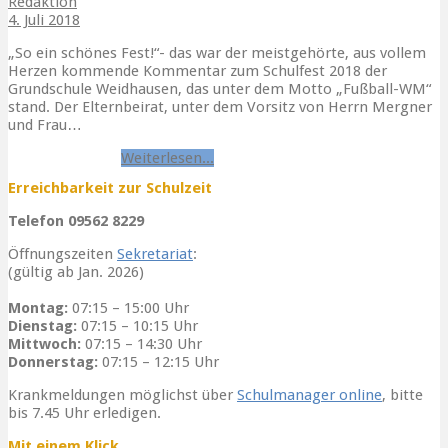
Redaktion
4. Juli 2018
„So ein schönes Fest!“- das war der meistgehörte, aus vollem
Herzen kommende Kommentar zum Schulfest 2018 der
Grundschule Weidhausen, das unter dem Motto „Fußball-WM“
stand. Der Elternbeirat, unter dem Vorsitz von Herrn Mergner
und Frau…
Danke
Schulfest
Weiterlesen...
Erreichbarkeit zur Schulzeit
Telefon 09562 8229
Öffnungszeiten
Sekretariat
:
(gültig ab Jan. 2026)
Montag:
07:15 – 15:00 Uhr
Dienstag:
07:15 – 10:15 Uhr
Mittwoch:
07:15 – 14:30 Uhr
Donnerstag:
07:15 – 12:15 Uhr
Krankmeldungen möglichst über
Schulmanager online
, bitte
bis 7.45 Uhr erledigen.
Mit einem Klick