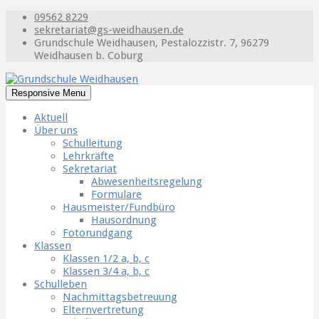
09562 8229
sekretariat@gs-weidhausen.de
Grundschule Weidhausen, Pestalozzistr. 7, 96279
Weidhausen b. Coburg
Responsive Menu
Aktuell
Über uns
Schulleitung
Lehrkräfte
Sekretariat
Abwesenheitsregelung
Formulare
Hausmeister/Fundbüro
Hausordnung
Fotorundgang
Klassen
Klassen 1/2 a, b, c
Klassen 3/4 a, b, c
Schulleben
Nachmittagsbetreuung
Elternvertretung