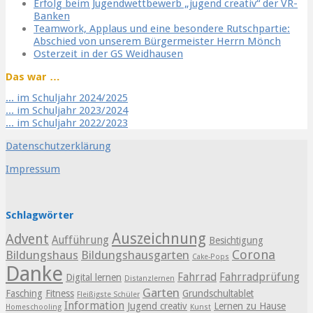
Erfolg beim Jugendwettbewerb „jugend creativ“ der VR-
Banken
Teamwork, Applaus und eine besondere Rutschpartie:
Abschied von unserem Bürgermeister Herrn Mönch
Osterzeit in der GS Weidhausen
Das war …
... im Schuljahr 2024/2025
... im Schuljahr 2023/2024
... im Schuljahr 2022/2023
Datenschutzerklärung
Impressum
Schlagwörter
Auszeichnung
Advent
Aufführung
Besichtigung
Corona
Bildungshaus
Bildungshausgarten
Cake-Pops
Danke
Fahrrad
Fahrradprüfung
Digital lernen
Distanzlernen
Garten
Fasching
Fitness
Grundschultablet
Fleißigste Schüler
Information
Jugend creativ
Lernen zu Hause
Homeschooling
Kunst