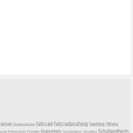
Fahrrad
Fahrradprüfung
l lernen
Fasching
Fitness
Distanzlernen
Schullandheim
Realverkehr
euung
Pottenstein
Projekte
Schulbeginn
Schulfest