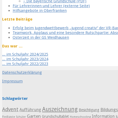
– Die bayerische Grundschule (PDF)
Für Lehrerinnen und Lehrer (externe Seite)
Hilfsangebote in Oberfranken
Letzte Beiträge
Erfolg beim Jugendwettbewerb „jugend creativ“ der VR-B
Teamwork, Applaus und eine besondere Rutschpartie: Ab
Osterzeit in der GS Weidhausen
Das war …
... im Schuljahr 2024/2025
... im Schuljahr 2023/2024
... im Schuljahr 2022/2023
Datenschutzerklärung
Impressum
Schlagwörter
Auszeichnung
Advent
Bildung
Aufführung
Besichtigung
Garten
Information
Grundschultablet
J
Fleißigste Schüler
Homeschooling