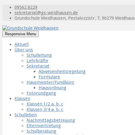
09562 8229
sekretariat@gs-weidhausen.de
Grundschule Weidhausen, Pestalozzistr. 7, 96279 Weidhau
Responsive Menu
Aktuell
Über uns
Schulleitung
Lehrkräfte
Sekretariat
Abwesenheitsregelung
Formulare
Hausmeister/Fundbüro
Hausordnung
Fotorundgang
Klassen
Klassen 1/2 a, b, c
Klassen 3/4 a, b, c
Schulleben
Nachmittagsbetreuung
Elternvertretung
Schulberatung