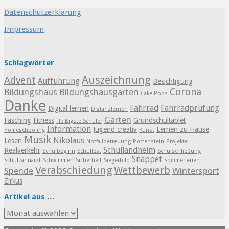
Datenschutzerklärung
Impressum
Schlagwörter
Auszeichnung
Advent
Aufführung
Besichtigung
Corona
Bildungshaus
Bildungshausgarten
Cake-Pops
Danke
Fahrrad
Fahrradprüfung
Digital lernen
Distanzlernen
Garten
Fasching
Fitness
Grundschultablet
Fleißigste Schüler
Information
Jugend creativ
Lernen zu Hause
Homeschooling
Kunst
Musik
Nikolaus
Lesen
Notfallbetreuung
Pottenstein
Projekte
Schullandheim
Realverkehr
Schulbeginn
Schulfest
Schulschließung
Snappet
Schulzahnarzt
Schwimmen
Sicherheit
Siegerbild
Sommerferien
Verabschiedung
Wettbewerb
Spende
Wintersport
Zirkus
Artikel aus …
Artikel
aus