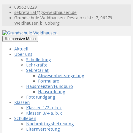
09562 8229
sekretariat@gs-weidhausen.de
Grundschule Weidhausen, Pestalozzistr. 7, 96279
Weidhausen b. Coburg
Responsive Menu
Aktuell
Über uns
Schulleitung
Lehrkräfte
Sekretariat
Abwesenheitsregelung
Formulare
Hausmeister/Fundbüro
Hausordnung
Fotorundgang
Klassen
Klassen 1/2 a, b, c
Klassen 3/4 a, b, c
Schulleben
Nachmittagsbetreuung
Elternvertretung