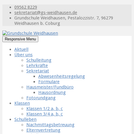
09562 8229
sekretariat@gs-weidhausen.de
Grundschule Weidhausen, Pestalozzistr. 7, 96279
Weidhausen b. Coburg
Responsive Menu
Aktuell
Über uns
Schulleitung
Lehrkräfte
Sekretariat
Abwesenheitsregelung
Formulare
Hausmeister/Fundbüro
Hausordnung
Fotorundgang
Klassen
Klassen 1/2 a, b, c
Klassen 3/4 a, b, c
Schulleben
Nachmittagsbetreuung
Elternvertretung