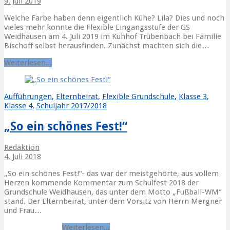
9. Juli 2019
Welche Farbe haben denn eigentlich Kühe? Lila? Dies und noch
vieles mehr konnte die Flexible Eingangsstufe der GS
Weidhausen am 4. Juli 2019 im Kuhhof Trübenbach bei Familie
Bischoff selbst herausfinden. Zunächst machten sich die…
Weiterlesen...
Aufführungen
,
Elternbeirat
,
Flexible Grundschule
,
Klasse 3
,
Klasse 4
,
Schuljahr 2017/2018
„So ein schönes Fest!“
Redaktion
4. Juli 2018
„So ein schönes Fest!“- das war der meistgehörte, aus vollem
Herzen kommende Kommentar zum Schulfest 2018 der
Grundschule Weidhausen, das unter dem Motto „Fußball-WM“
stand. Der Elternbeirat, unter dem Vorsitz von Herrn Mergner
und Frau…
Danke
Schulfest
Weiterlesen...