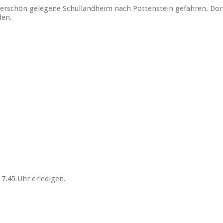
underschön gelegene Schullandheim nach Pottenstein gefahren. D
den.
s 7.45 Uhr erledigen.