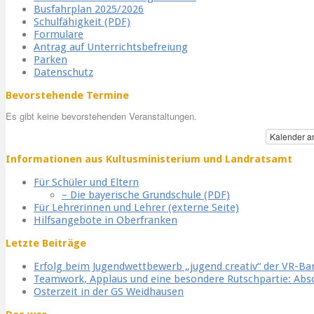
Busfahrplan 2025/2026
Schulfähigkeit (PDF)
Formulare
Antrag auf Unterrichtsbefreiung
Parken
Datenschutz
Bevorstehende Termine
Es gibt keine bevorstehenden Veranstaltungen.
Kalender a
Informationen aus Kultusministerium und Landratsamt
Für Schüler und Eltern
– Die bayerische Grundschule (PDF)
Für Lehrerinnen und Lehrer (externe Seite)
Hilfsangebote in Oberfranken
Letzte Beiträge
Erfolg beim Jugendwettbewerb „jugend creativ“ der VR-B
Teamwork, Applaus und eine besondere Rutschpartie: Ab
Osterzeit in der GS Weidhausen