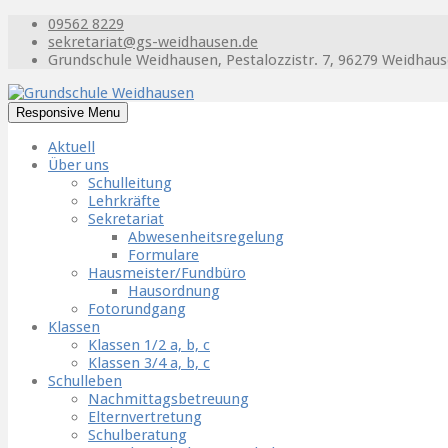
09562 8229
sekretariat@gs-weidhausen.de
Grundschule Weidhausen, Pestalozzistr. 7, 96279 Weidhau
Responsive Menu
Aktuell
Über uns
Schulleitung
Lehrkräfte
Sekretariat
Abwesenheitsregelung
Formulare
Hausmeister/Fundbüro
Hausordnung
Fotorundgang
Klassen
Klassen 1/2 a, b, c
Klassen 3/4 a, b, c
Schulleben
Nachmittagsbetreuung
Elternvertretung
Schulberatung