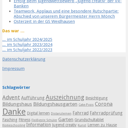
Erfolg beim Jugendwettbewerb „jugend creativ“ der VR-
Banken
Teamwork, Applaus und eine besondere Rutschpartie:
Abschied von unserem Bürgermeister Herrn Mönch
Osterzeit in der GS Weidhausen
Das war …
... im Schuljahr 2024/2025
... im Schuljahr 2023/2024
... im Schuljahr 2022/2023
Datenschutzerklärung
Impressum
Schlagwörter
Auszeichnung
Advent
Aufführung
Besichtigung
Corona
Bildungshaus
Bildungshausgarten
Cake-Pops
Danke
Fahrrad
Fahrradprüfung
Digital lernen
Distanzlernen
Garten
Fasching
Fitness
Grundschultablet
Fleißigste Schüler
Information
Jugend creativ
Lernen zu Hause
Homeschooling
Kunst