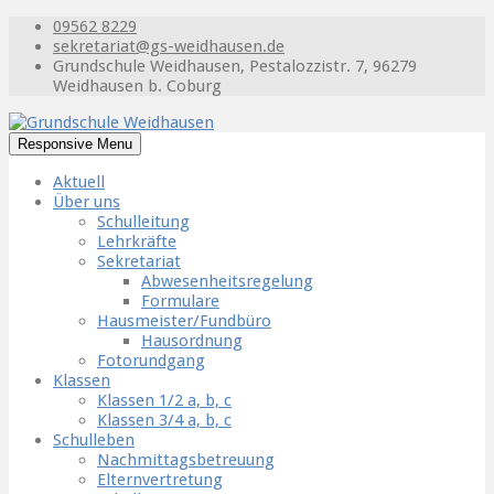
09562 8229
sekretariat@gs-weidhausen.de
Grundschule Weidhausen, Pestalozzistr. 7, 96279
Weidhausen b. Coburg
Responsive Menu
Aktuell
Über uns
Schulleitung
Lehrkräfte
Sekretariat
Abwesenheitsregelung
Formulare
Hausmeister/Fundbüro
Hausordnung
Fotorundgang
Klassen
Klassen 1/2 a, b, c
Klassen 3/4 a, b, c
Schulleben
Nachmittagsbetreuung
Elternvertretung